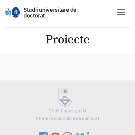
Studii universitare de
doctorat
Skip
to
Proiecte
content
2026 Copyright ©
Studii universitare de doctorat