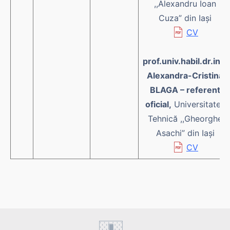
,,Alexandru Ioan
Cuza” din Iași
CV
prof.univ.habil.dr.ing.
Alexandra-Cristina
BLAGA – referent
oficial,
Universitatea
Tehnică ,,Gheorghe
Asachi” din Iași
CV