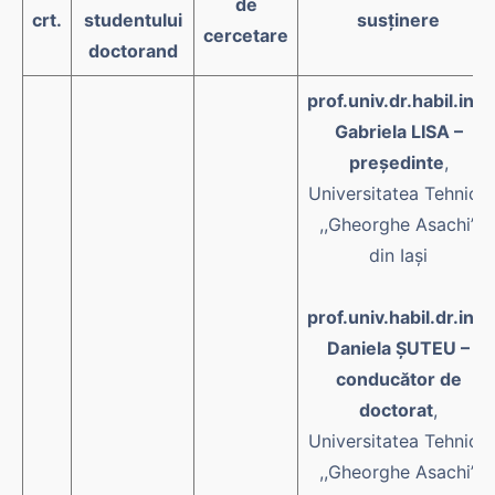
de
crt.
studentului
susținere
cercetare
doctorand
prof.univ.dr.habil.ing.
Gabriela LISA –
președinte
,
Universitatea Tehnică
,,Gheorghe Asachi”
din Iași
prof.univ.habil.dr.ing.
Daniela ȘUTEU –
conducător de
doctorat
,
Universitatea Tehnică
,,Gheorghe Asachi”