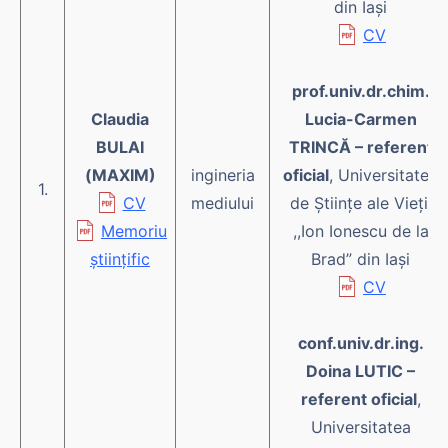
din Iași
CV
prof.univ.dr.chim.
Claudia
Lucia-Carmen
BULAI
TRINCĂ – referent
(MAXIM)
ingineria
oficial
, Universitatea
1.
CV
mediului
de Științe ale Vieții
Memoriu
,,Ion Ionescu de la
științific
Brad” din Iași
CV
conf.univ.dr.ing.
Doina LUTIC –
referent oficial
,
Universitatea