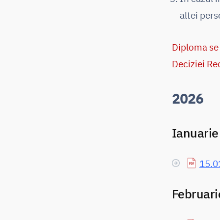
altei per
Diploma se 
Deciziei Re
2026
Ianuarie
15.0
Februari