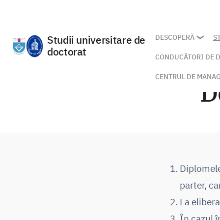
DESCOPERĂ
S
Studii universitare de
doctorat
CONDUCĂTORI DE 
Skip
to
CENTRUL DE MANAG
D
content
Diplomele
parter, ca
La eliber
În cazul î