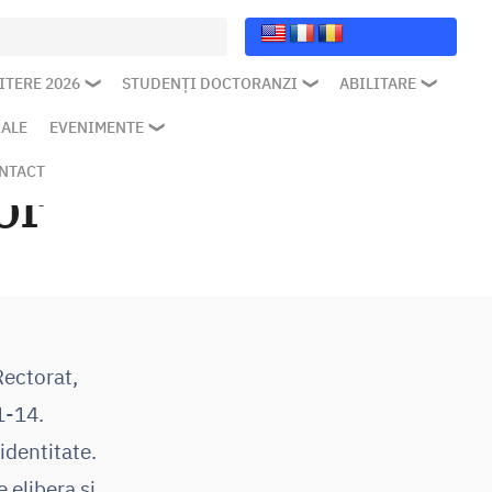
ITERE 2026
STUDENȚI DOCTORANZI
ABILITARE
RALE
EVENIMENTE
NTACT
or
Rectorat,
1-14.
identitate.
 elibera și