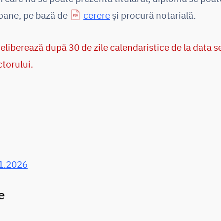
soane, pe bază de
cerere
și procură notarială.
eliberează după 30 de zile calendaristice de la data 
ctorului.
1.2026
e