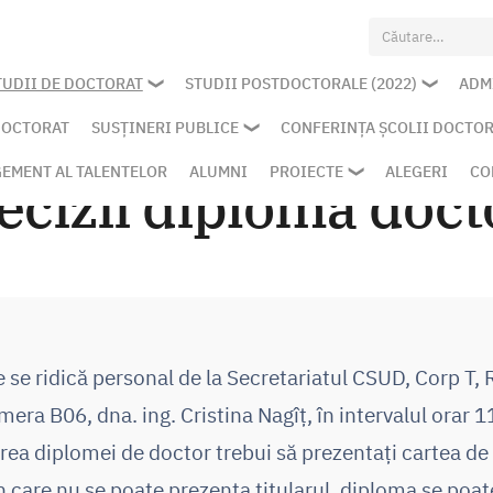
Caută
după:
TUDII DE DOCTORAT
STUDII POSTDOCTORALE (2022)
ADM
DOCTORAT
SUSȚINERI PUBLICE
CONFERINȚA ȘCOLII DOCTO
EMENT AL TALENTELOR
ALUMNI
PROIECTE
ALEGERI
CO
ecizii diplomă doct
 se ridică personal de la Secretariatul CSUD, Corp T, 
mera B06, dna. ing. Cristina Nagîț, în intervalul orar 1
area diplomei de doctor trebui să prezentați cartea de 
n care nu se poate prezenta titularul, diploma se poate