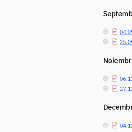
Septemb
04.0
25.0
Noiembr
06.1
27.1
Decembr
04.1